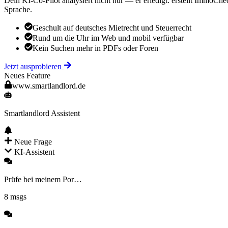
Dein KI-Co-Pilot analysiert nicht nur — er erledigt: erstellt ImmoCh
Sprache.
Geschult auf deutsches Mietrecht und Steuerrecht
Rund um die Uhr im Web und mobil verfügbar
Kein Suchen mehr in PDFs oder Foren
Jetzt ausprobieren
Neues Feature
www.smartlandlord.de
Smartlandlord Assistent
Neue Frage
KI-Assistent
Prüfe bei meinem Por…
8
msgs