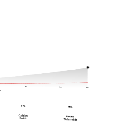
Trend
Ist
Soll
Jul
Oct
Dic
e
0%
0%
Cashflow
Rendite
Positiv
Ziel erreicht