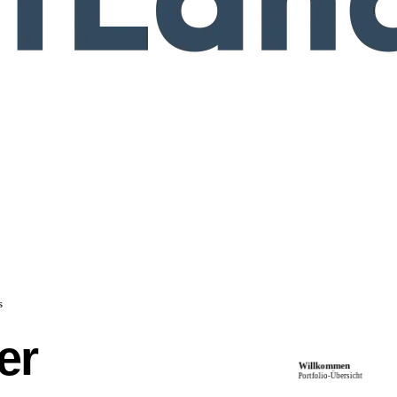
s
er
Willkommen
SL
Portfolio-Übersicht