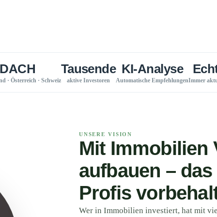
DACH
Tausende
KI-Analyse
Echt
d · Österreich · Schweiz
aktive Investoren
Automatische Empfehlungen
Immer aktu
UNSERE VISION
Mit Immobilien
aufbauen – das 
Profis vorbehal
Wer in Immobilien investiert, hat mit vi