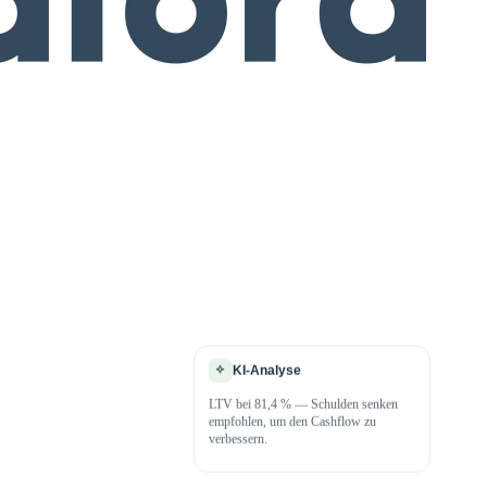
KI-Analyse
LTV bei 81,4 % — Schulden senken
empfohlen, um den Cashflow zu
verbessern.
Deutsch
Live
TS