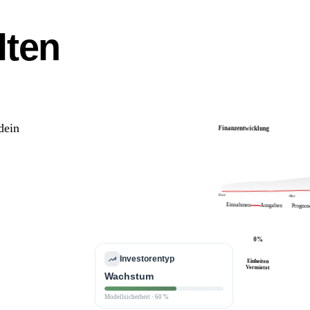
lten
Kennzahl
dein
Finanzentwicklung
en
Ene
Abr
Einnahmen
Ausgaben
Prognos
0%
Investorentyp
Einheiten
Vermietet
Wachstum
Modellsicherheit · 60 %